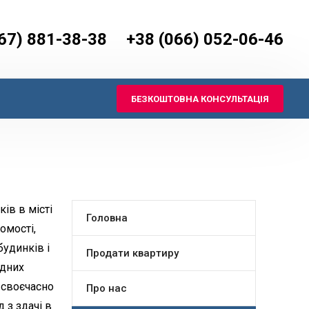
67) 881-38-38
+38 (066) 052-06-46
БЕЗКОШТОВНА КОНСУЛЬТАЦІЯ
ів в місті
Головна
омості,
будинків і
Продати квартиру
ядних
 своєчасно
Про нас
 з здачі в