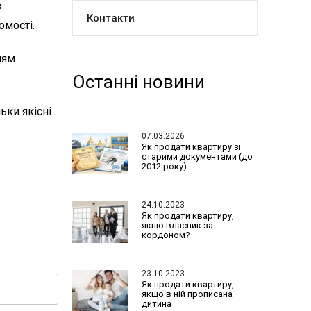
з
Контакти
омості.
ням
Останні новини
ьки якісні
07.03.2026
Як продати квартиру зі
старими документами (до
2012 року)
24.10.2023
Як продати квартиру,
якщо власник за
кордоном?
23.10.2023
Як продати квартиру,
якщо в ній прописана
дитина