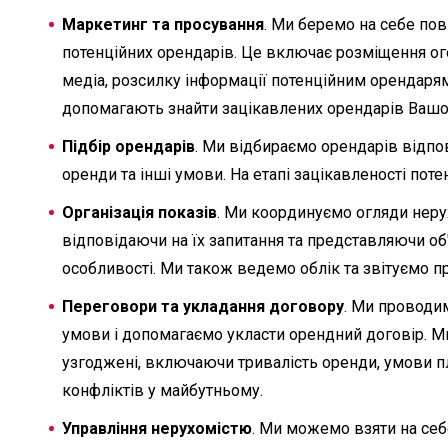
Маркетинг та просування
. Ми беремо на себе пов
потенційних орендарів. Це включає розміщення ог
медіа, розсилку інформації потенційним орендаря
допомагають знайти зацікавлених орендарів Вашо
Підбір орендарів
. Ми відбираємо орендарів відпо
оренди та інші умови. На етапі зацікавленості по
Організація показів
. Ми координуємо огляди нерух
відповідаючи на їх запитання та представляючи об'
особливості. Ми також ведемо облік та звітуємо пр
Переговори та укладання договору
. Ми проводи
умови і допомагаємо укласти орендний договір. Ми
узгоджені, включаючи тривалість оренди, умови пл
конфліктів у майбутньому.
Управління нерухомістю
. Ми можемо взяти на се