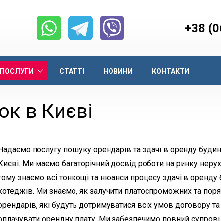
+38 (0
ПОСЛУГИ
СТАТТІ
НОВИНИ
КОНТАКТИ
ок в Києві
Надаємо послугу пошуку орендарів та здачі в оренду будинк
Києві. Ми маємо багаторічний досвід роботи на ринку нерух
тому знаємо всі тонкощі та нюанси процесу здачі в оренду 
котеджів. Ми знаємо, як залучити платоспроможних та пор
орендарів, які будуть дотримуватися всіх умов договору та
оплачувати орендну плату. Ми забезпечимо повний супровід