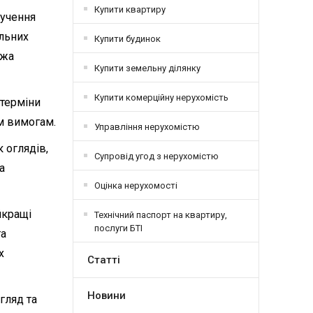
Купити квартиру
лучення
альних
Купити будинок
ежа
Купити земельну ділянку
Купити комерційну нерухомість
 терміни
им вимогам.
Управління нерухомістю
 оглядів,
Супровід угод з нерухомістю
а
Оцінка нерухомості
йкращі
Технічний паспорт на квартиру,
послуги БТІ
та
х
Статті
Новини
гляд та