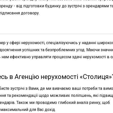
оренду - від підготовки будинку до зустрічі з орендарями т
підписання договору.
ер у сфері нерухомості, спеціалізуючись у наданні широко
 досягнення успішних та безпроблемних угод. Маючи значни
ь нам ефективно управляти процесом здачі нерухомості в о
сь в Агенцію нерухомості «Столиця»
бисте зустрічі з Вами, де ми вивчаємо ваші потреби та вимо
рення та рекомендації щодо можливих поліпшень, які підви
ендарів. Також ми проводимо глибокий аналіз ринку, щоб
максимальний для Вас дохід.