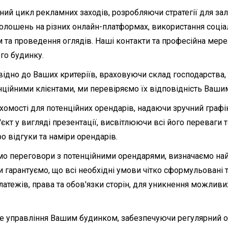
ний цикл рекламних заходів, розробляючи стратегії для за
олошень на різних онлайн-платформах, використання соці
м та проведення оглядів. Наші контакти та професійна мер
го будинку.
відно до Ваших критеріїв, враховуючи склад господарства,
тенційними клієнтами, ми перевіряємо їх відповідність Ваш
омості для потенційних орендарів, надаючи зручний графік
єкт у вигляді презентації, висвітлюючи всі його переваги т
о відгуки та наміри орендарів.
мо переговори з потенційними орендарями, визначаємо на
 гарантуємо, що всі необхідні умови чітко сформульовані 
атежів, права та обов'язки сторін, для уникнення можливи
бе управління Вашим будинком, забезпечуючи регулярний о