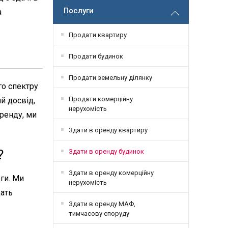
Послуги
а
Продати квартиру
Продати будинок
Продати земельну ділянку
го спектру
Продати комерційну
й досвід,
нерухомість
ренду, ми
Здати в оренду квартиру
?
Здати в оренду будинок
Здати в оренду комерційну
ги. Ми
нерухомість
щать
Здати в оренду МАФ,
тимчасову споруду