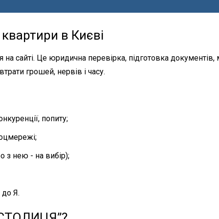
квартири в Києві
 на сайті. Це юридична перевірка, підготовка документів, 
трати грошей, нервів і часу.
нкуренції, попиту;
соцмережі;
о з нею - на вибір);
 до Я.
 “СТОЛИЦЯ”?