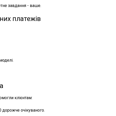
тне завдання - ваше.
них платежів
моделі.
ва
омогли клієнтам:
00 дорожче очікуваного.