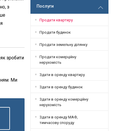
Послуги
о, з
аше
Продати квартиру
ня
Продати будинок
Продати земельну ділянку
Продати комерційну
 як зробити
нерухомість
Здати в оренду квартиру
нням. Ми
Здати в оренду будинок
Здати в оренду комерційну
нерухомість
Здати в оренду МАФ,
тимчасову споруду