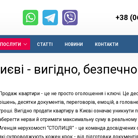
+38 (0
ПОСЛУГИ
СТАТТІ
НОВИНИ
КОНТАКТИ
єві - вигідно, безпечно
Продаж квартири - це не просто оголошення і ключі. Це де
рішень, десятки документів, переговорів, емоцій, а головне
гроші. Вигідно продати квартиру в Києві означає уникнути 
зберегти нерви й отримати максимальну суму в реальному
Агенція нерухомості “СТОЛИЦЯ” - це команда досвідчених 
які супроводжують кожен крок - від підготовки документі