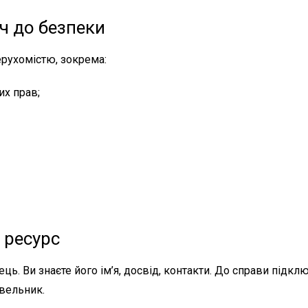
ч до безпеки
рухомістю, зокрема:
их прав;
 ресурс
ь. Ви знаєте його ім’я, досвід, контакти. До справи підк
івельник.