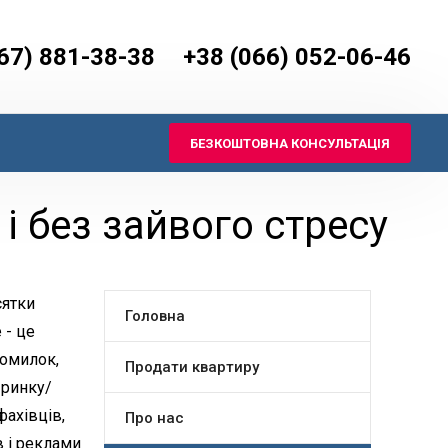
67) 881-38-38
+38 (066) 052-06-46
БЕЗКОШТОВНА КОНСУЛЬТАЦІЯ
 і без зайвого стресу
сятки
Головна
 - це
помилок,
Продати квартиру
 ринку/
фахівців,
Про нас
в і реклами